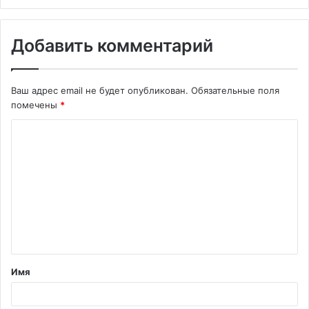
Добавить комментарий
Ваш адрес email не будет опубликован.
Обязательные поля
помечены
*
К
о
м
м
е
н
т
Имя
а
р