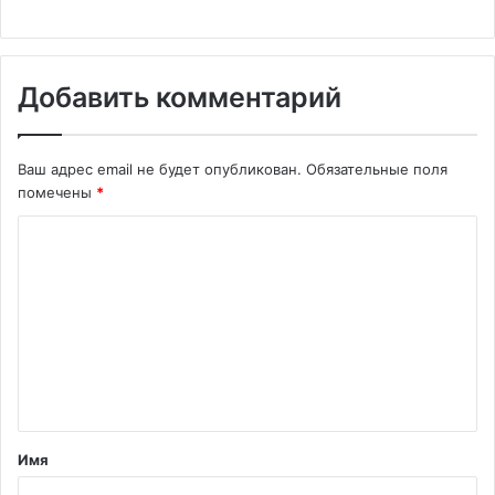
Добавить комментарий
Ваш адрес email не будет опубликован.
Обязательные поля
помечены
*
К
о
м
м
е
н
т
Имя
а