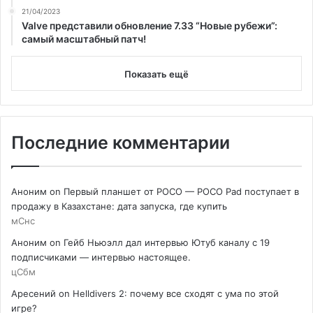
21/04/2023
Valve представили обновление 7.33 “Новые рубежи”:
самый масштабный патч!
Показать ещё
Последние комментарии
Аноним
on
Первый планшет от POCO — POCO Pad поступает в
продажу в Казахстане: дата запуска, где купить
мСнс
Аноним
on
Гейб Ньюэлл дал интервью Ютуб каналу с 19
подписчиками — интервью настоящее.
цСбм
Аресений
on
Helldivers 2: почему все сходят с ума по этой
игре?