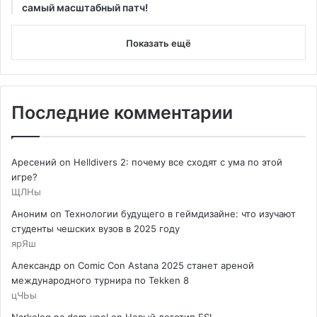
самый масштабный патч!
Показать ещё
Последние комментарии
Аресений
on
Helldivers 2: почему все сходят с ума по этой
игре?
ЩЛНы
Аноним
on
Технологии будущего в геймдизайне: что изучают
студенты чешских вузов в 2025 году
ярЯш
Александр
on
Comic Con Astana 2025 станет ареной
международного турнира по Tekken 8
цЧЬы
Narkolog na dom_ynol
on
Новый логотип ESL