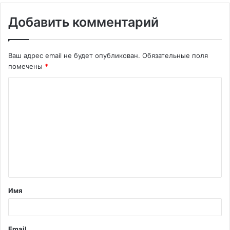
Добавить комментарий
Ваш адрес email не будет опубликован.
Обязательные поля
помечены
*
К
о
м
м
е
н
т
Имя
а
р
и
Email