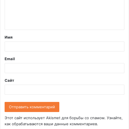
м
е
н
т
Имя
а
р
и
Email
й
*
Сайт
Этот сайт использует Akismet для борьбы со спамом.
Узнайте,
как обрабатываются ваши данные комментариев
.