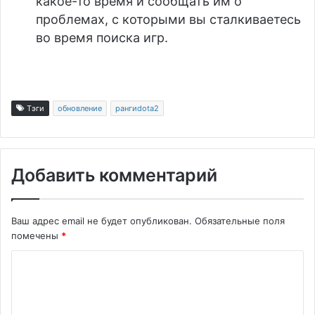
какое-то время и сообщать им о
проблемах, с которыми вы сталкиваетесь
во время поиска игр.
Тэги
обновление
рангиdota2
Добавить комментарий
Ваш адрес email не будет опубликован.
Обязательные поля
помечены
*
К
о
м