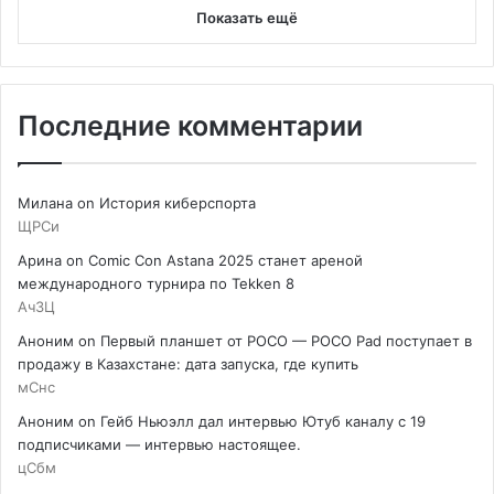
Показать ещё
Последние комментарии
Милана
on
История киберспорта
ЩРСи
Арина
on
Comic Con Astana 2025 станет ареной
международного турнира по Tekken 8
АчЗЦ
Аноним
on
Первый планшет от POCO — POCO Pad поступает в
продажу в Казахстане: дата запуска, где купить
мСнс
Аноним
on
Гейб Ньюэлл дал интервью Ютуб каналу с 19
подписчиками — интервью настоящее.
цСбм