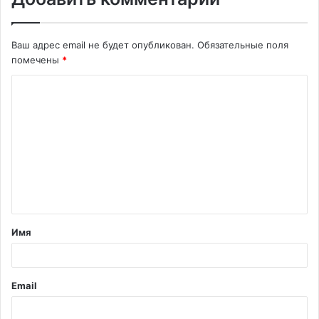
Ваш адрес email не будет опубликован.
Обязательные поля
помечены
*
К
о
м
м
е
н
т
Имя
а
р
и
Email
й