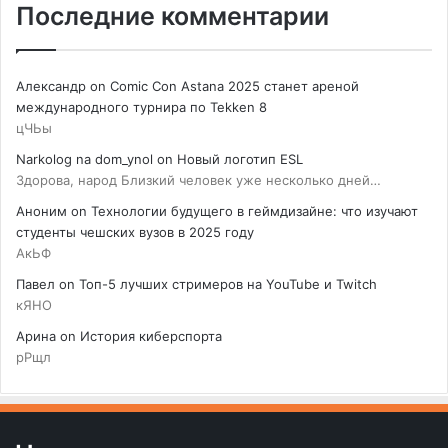
Последние комментарии
Александр
on
Comic Con Astana 2025 станет ареной
международного турнира по Tekken 8
цЧЬы
Narkolog na dom_ynol
on
Новый логотип ESL
Здорова, народ Близкий человек уже несколько дней…
Аноним
on
Технологии будущего в геймдизайне: что изучают
студенты чешских вузов в 2025 году
АкЬФ
Павел
on
Топ-5 лучших стримеров на YouTube и Twitch
кЯНО
Арина
on
История киберспорта
рРщл