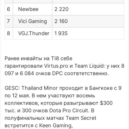
6
Newbee
2 220
7
Vici Gaming
2 160
8
VGJ.Thunder
1 935
Ранее инвайты на TI8 себе
гарантировали
Virtus.pro
и
Team Liquid
: у них 8
097 и 6 084 очков DPC соотвтетственно.
GESC: Thailand Minor проходит в Бангкоке с 9
по 12 мая. В нем участвуют восемь
коллективов, которые разыгрывают $300
тыс. и 300 очков Dota Pro Circuit. В
полуфинальных матчах Team Secret
встретится с
Keen Gaming
,