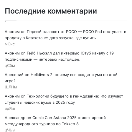
Последние комментарии
Аноним
on
Первый планшет от POCO — POCO Pad поступает в
продажу в Казахстане: дата запуска, где купить
мСнс
Аноним
on
Гейб Ньюэлл дал интервью Ютуб каналу с 19
подписчиками — интервью настоящее.
цСбм
Аресений
on
Helldivers 2: почему все сходят с ума по этой
игре?
ЩЛНы
Аноним
on
Технологии будущего в геймдизайне: что изучают
студенты чешских вузов в 2025 году
ярЯш
Александр
on
Comic Con Astana 2025 станет ареной
международного турнира по Tekken 8
цЧЬы