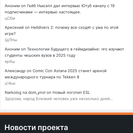
Аноним
on
Гейб Ньюэлл дал интервью Ютуб каналу с 19
подписчиками — интервью настоящее.
цСбм
Аресений
on
Helldivers 2: почему все сходят с ума по этой
игре?
ЩЛНы
Аноним
on
Технологии будущего в геймдизайне: что изучают
студенты чешских вузов в 2025 году
ярЯш
Александр
on
Comic Con Astana 2025 станет ареной
международного турнира по Tekken 8
цЧЬы
Narkolog na dom_ynol
on
Новый логотип ESL
Здорова, народ Близкий человек уже несколько дней…
Новости проекта