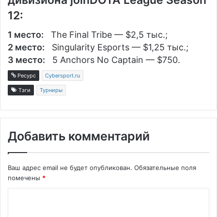
12:
1 место:
The Final Tribe
— $2,5 тыс.;
2 место:
Singularity Esports
— $1,25 тыс.;
3 место:
5 Anchors No Captain
— $750.
Ресурс
Cybersport.ru
Тэги
Турниры
Добавить комментарий
Ваш адрес email не будет опубликован.
Обязательные поля
помечены
*
К
о