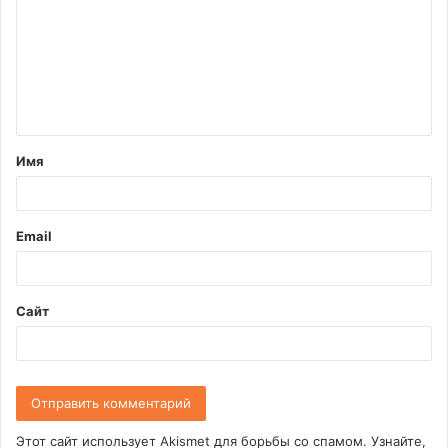
м
м
е
н
т
Имя
а
р
и
Email
й
*
Сайт
Этот сайт использует Akismet для борьбы со спамом.
Узнайте,