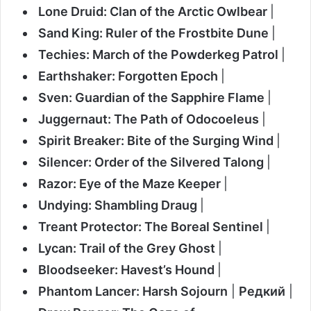
Lone Druid: Clan of the Arctic Owlbear
|
Sand King: Ruler of the Frostbite Dune
|
Techies: March of the Powderkeg Patrol
|
Earthshaker: Forgotten Epoch
|
Sven: Guardian of the Sapphire Flame
|
Juggernaut: The Path of Odocoeleus
|
Spirit Breaker: Bite of the Surging Wind
|
Silencer: Order of the Silvered Talong
|
Razor: Eye of the Maze Keeper
|
Undying: Shambling Draug
|
Treant Protector: The Boreal Sentinel
|
Lycan: Trail of the Grey Ghost
|
Bloodseeker: Havest’s Hound
|
Phantom Lancer: Harsh Sojourn
|
Редкий
|