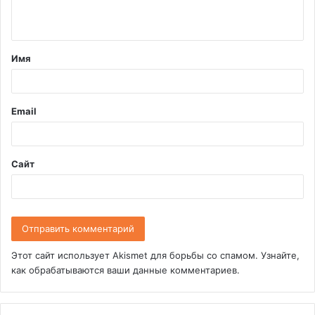
н
т
Имя
а
р
и
Email
й
*
Сайт
Этот сайт использует Akismet для борьбы со спамом.
Узнайте,
как обрабатываются ваши данные комментариев
.