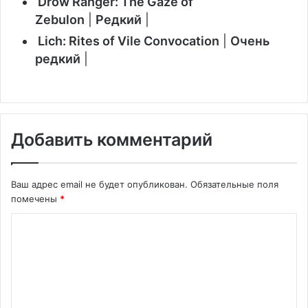
Drow Ranger: The Gaze of
Zebulon
|
Редкий
|
Lich: Rites of Vile Convocation
|
Очень
редкий
|
Добавить комментарий
Ваш адрес email не будет опубликован.
Обязательные поля
помечены
*
К
о
м
м
е