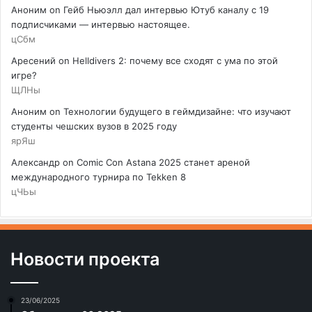
Аноним
on
Гейб Ньюэлл дал интервью Ютуб каналу с 19
подписчиками — интервью настоящее.
цСбм
Аресений
on
Helldivers 2: почему все сходят с ума по этой
игре?
ЩЛНы
Аноним
on
Технологии будущего в геймдизайне: что изучают
студенты чешских вузов в 2025 году
ярЯш
Александр
on
Comic Con Astana 2025 станет ареной
международного турнира по Tekken 8
цЧЬы
Новости проекта
23/06/2025