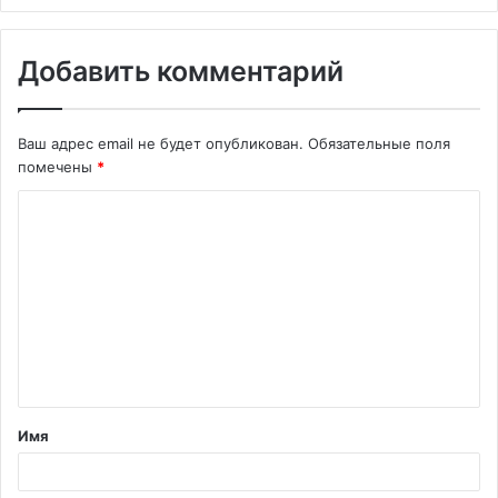
Добавить комментарий
Ваш адрес email не будет опубликован.
Обязательные поля
помечены
*
К
о
м
м
е
н
т
Имя
а
р