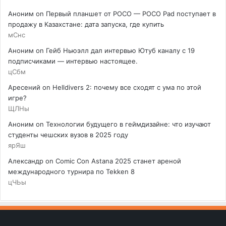
Аноним
on
Первый планшет от POCO — POCO Pad поступает в
продажу в Казахстане: дата запуска, где купить
мСнс
Аноним
on
Гейб Ньюэлл дал интервью Ютуб каналу с 19
подписчиками — интервью настоящее.
цСбм
Аресений
on
Helldivers 2: почему все сходят с ума по этой
игре?
ЩЛНы
Аноним
on
Технологии будущего в геймдизайне: что изучают
студенты чешских вузов в 2025 году
ярЯш
Александр
on
Comic Con Astana 2025 станет ареной
международного турнира по Tekken 8
цЧЬы