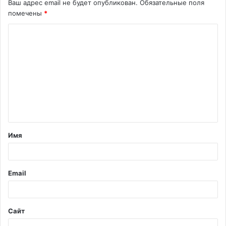
Ваш адрес email не будет опубликован.
Обязательные поля
помечены
*
К
о
м
м
е
н
т
Имя
а
р
и
Email
й
*
Сайт