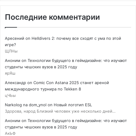
Последние комментарии
Аресений
on
Helldivers 2: почему все сходят с ума по этой
игре?
ЩЛНы
Аноним
on
Технологии будущего в геймдизайне: что изучают
студенты чешских вузов в 2025 году
ярЯш
Александр
on
Comic Con Astana 2025 станет ареной
международного турнира по Tekken 8
цЧЬы
Narkolog na dom_ynol
on
Новый логотип ESL
Здорова, народ Близкий человек уже несколько дней…
Аноним
on
Технологии будущего в геймдизайне: что изучают
студенты чешских вузов в 2025 году
АкЬФ