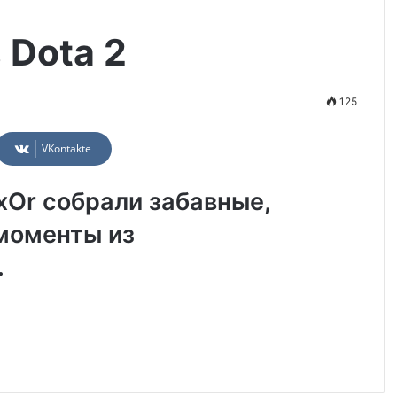
 Dota 2
125
VKontakte
xOr собрали забавные,
моменты из
.