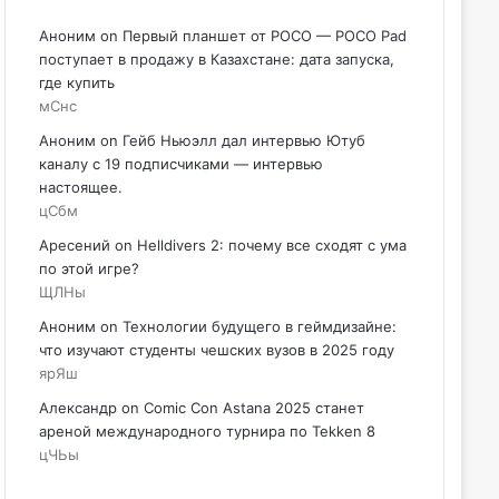
Аноним
on
Первый планшет от POCO — POCO Pad
поступает в продажу в Казахстане: дата запуска,
где купить
мСнс
Аноним
on
Гейб Ньюэлл дал интервью Ютуб
каналу с 19 подписчиками — интервью
настоящее.
цСбм
Аресений
on
Helldivers 2: почему все сходят с ума
по этой игре?
ЩЛНы
Аноним
on
Технологии будущего в геймдизайне:
что изучают студенты чешских вузов в 2025 году
ярЯш
Александр
on
Comic Con Astana 2025 станет
ареной международного турнира по Tekken 8
цЧЬы