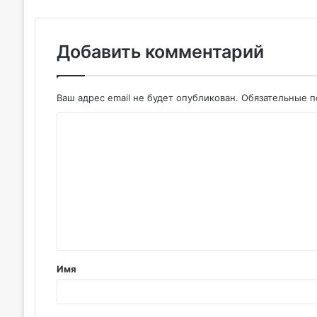
Добавить комментарий
Ваш адрес email не будет опубликован.
Обязательные 
К
о
м
м
е
н
т
Имя
а
р
и