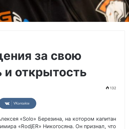
щения за свою
 и открытость
132
VKontakte
лексея «Solo» Березина, на котором капитан
имира «RodjER» Никогосяна. Он признал, что