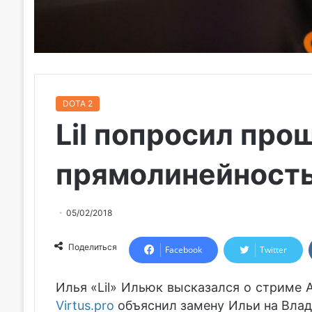
DOTA 2
Lil попросил про
прямолинейность
05/02/2018
Поделиться
Facebook
Twitter
Илья «Lil» Ильюк высказался о стриме А
Virtus.pro
объяснил замену Ильи на Влад