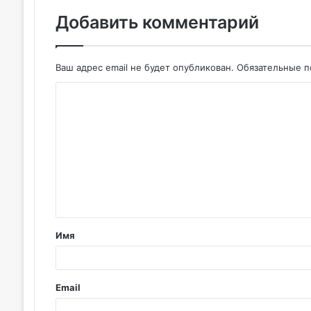
Добавить комментарий
Ваш адрес email не будет опубликован.
Обязательные 
К
о
м
м
е
н
т
Имя
а
р
и
Email
й