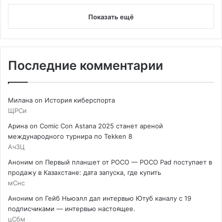
Показать ещё
Последние комментарии
Милана
on
История киберспорта
ЩРСи
Арина
on
Comic Con Astana 2025 станет ареной
международного турнира по Tekken 8
АчЗЦ
Аноним
on
Первый планшет от POCO — POCO Pad поступает в
продажу в Казахстане: дата запуска, где купить
мСнс
Аноним
on
Гейб Ньюэлл дал интервью Ютуб каналу с 19
подписчиками — интервью настоящее.
цСбм