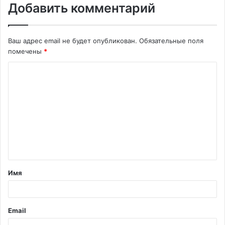
Добавить комментарий
Ваш адрес email не будет опубликован.
Обязательные поля
помечены
*
К
о
м
м
е
н
т
Имя
а
р
и
Email
й