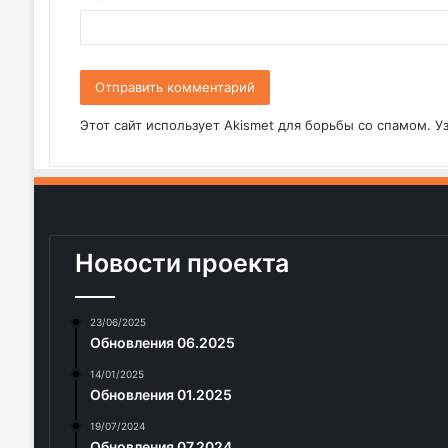
й
*
Этот сайт использует Akismet для борьбы со спамом.
У
Новости проекта
23/06/2025
Обновления 06.2025
14/01/2025
Обновления 01.2025
19/07/2024
Обновления 07.2024