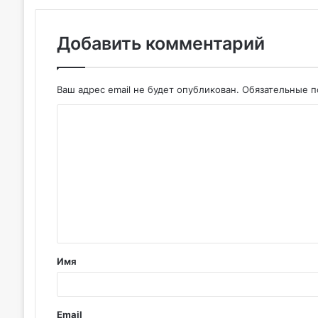
Добавить комментарий
Ваш адрес email не будет опубликован.
Обязательные 
К
о
м
м
е
н
т
Имя
а
р
и
Email