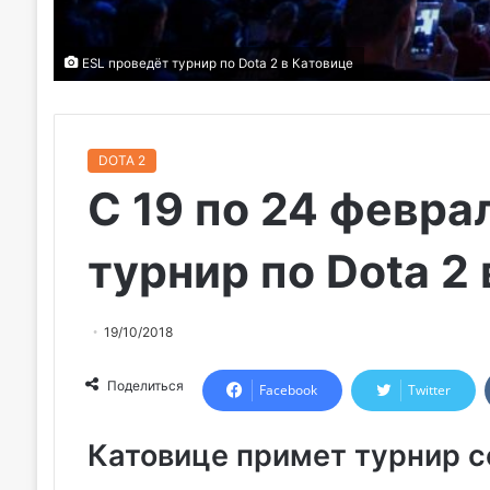
ESL проведёт турнир по Dota 2 в Катовице
DOTA 2
С 19 по 24 февра
турнир по Dota 2
19/10/2018
Поделиться
Facebook
Twitter
Катовице примет турнир се