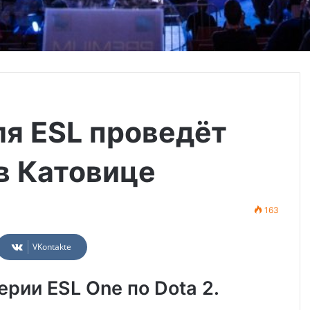
ля ESL проведёт
 в Катовице
163
VKontakte
рии ESL One по Dota 2.