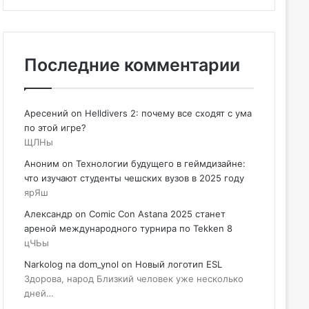
Последние комментарии
Аресений
on
Helldivers 2: почему все сходят с ума
по этой игре?
ЩЛНы
Аноним
on
Технологии будущего в геймдизайне:
что изучают студенты чешских вузов в 2025 году
ярЯш
Александр
on
Comic Con Astana 2025 станет
ареной международного турнира по Tekken 8
цЧЬы
Narkolog na dom_ynol
on
Новый логотип ESL
Здорова, народ Близкий человек уже несколько
дней…