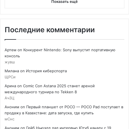
Показать ещё
Последние комментарии
Артем
on
Конкурент Nintendo: Sony выпустит портативную
консоль
жувш
Милана
on
История киберспорта
ЩРСи
Арина
on
Comic Con Astana 2025 станет ареной
международного турнира по Tekken 8
АчЗЦ
Аноним
on
Первый планшет от POCO — POCO Pad поступает в
продажу в Казахстане: дата запуска, где купить
мСнс
Аноним
on
Гейб Ньюэлл дал интервью Ютуб каналу с 19