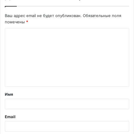
Ваш адрес email не будет опубликован.
Обязательные поля
помечены
*
К
о
м
м
е
н
т
Имя
а
р
и
Email
й
*