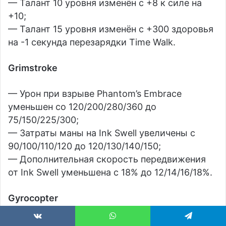
— Талант 10 уровня изменён с +8 к силе на
+10;
— Талант 15 уровня изменён с +300 здоровья
на -1 секунда перезарядки Time Walk.
Grimstroke
— Урон при взрыве Phantom’s Embrace
уменьшен со 120/200/280/360 до
75/150/225/300;
— Затраты маны на Ink Swell увеличены с
90/100/110/120 до 120/130/140/150;
— Дополнительная скорость передвижения
от Ink Swell уменьшена с 18% до 12/14/16/18%.
Gyrocopter
— Базовая сила увеличена с 19 до 22.