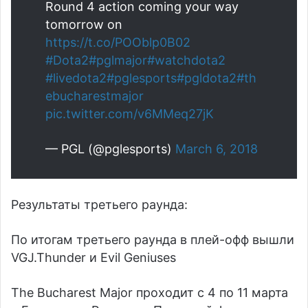
Round 4 action coming your way
tomorrow on
https://t.co/POOblp0B02
#Dota2
#pglmajor
#watchdota2
#livedota2
#pglesports
#pgldota2
#th
ebucharestmajor
pic.twitter.com/v6MMeq27jK
— PGL (@pglesports)
March 6, 2018
Результаты третьего раунда:
По итогам третьего раунда в плей-офф вышли
VGJ.Thunder и Evil Geniuses
The Bucharest Major проходит с 4 по 11 марта