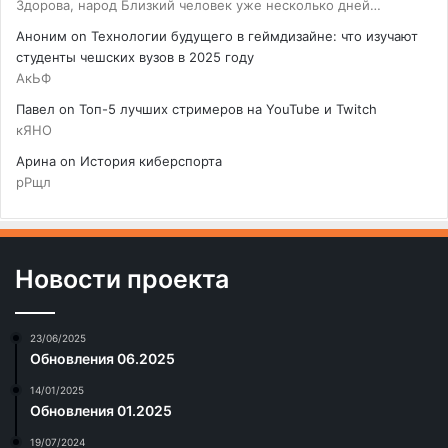
Здорова, народ Близкий человек уже несколько дней…
Аноним
on
Технологии будущего в геймдизайне: что изучают
студенты чешских вузов в 2025 году
АкЬФ
Павел
on
Топ-5 лучших стримеров на YouTube и Twitch
кЯНО
Арина
on
История киберспорта
рРщл
Новости проекта
23/06/2025
Обновления 06.2025
14/01/2025
Обновления 01.2025
19/07/2024