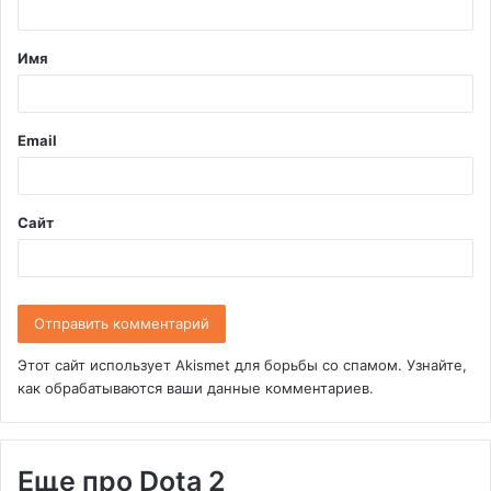
т
Имя
а
р
и
Email
й
*
Сайт
Этот сайт использует Akismet для борьбы со спамом.
Узнайте,
как обрабатываются ваши данные комментариев
.
Еще про Dota 2