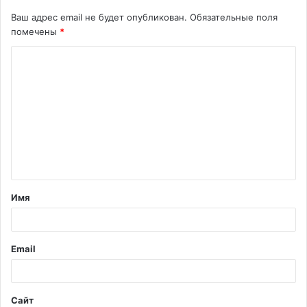
Ваш адрес email не будет опубликован.
Обязательные поля
помечены
*
К
о
м
м
е
н
т
Имя
а
р
и
Email
й
*
Сайт