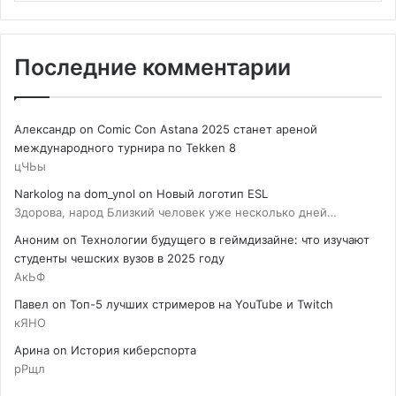
Последние комментарии
Александр
on
Comic Con Astana 2025 станет ареной
международного турнира по Tekken 8
цЧЬы
Narkolog na dom_ynol
on
Новый логотип ESL
Здорова, народ Близкий человек уже несколько дней…
Аноним
on
Технологии будущего в геймдизайне: что изучают
студенты чешских вузов в 2025 году
АкЬФ
Павел
on
Топ-5 лучших стримеров на YouTube и Twitch
кЯНО
Арина
on
История киберспорта
рРщл