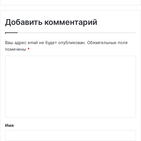
Добавить комментарий
Ваш адрес email не будет опубликован.
Обязательные поля
помечены
*
К
о
м
м
е
н
т
Имя
а
р