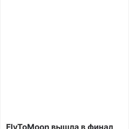
FlyToMoon вышла в финал