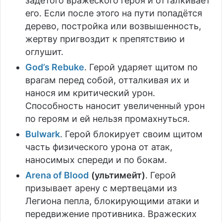
задетого вражеского героя и отталкивает
его. Если после этого на пути попадётся
дерево, постройка или возвышенность,
жертву пригвоздит к препятствию и
оглушит.
God’s Rebuke
. Герой ударяет щитом по
врагам перед собой, отталкивая их и
нанося им критический урон.
Способность наносит увеличенный урон
по героям и ей нельзя промахнуться.
Bulwark
. Герой блокирует своим щитом
часть физического урона от атак,
наносимых спереди и по бокам.
Arena of Blood
(ультимейт)
. Герой
призывает арену с мертвецами из
Легиона пепла, блокирующими атаки и
передвижение противника. Вражеских