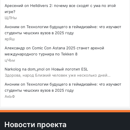
Аресений
on
Helldivers 2: почему все сходят с ума по этой
игре?
ЩЛНы
Аноним
on
Технологии будущего в геймдизайне: что изучают
студенты чешских вузов в 2025 году
ярЯш
Александр
on
Comic Con Astana 2025 станет ареной
международного турнира по Tekken 8
цЧЬы
Narkolog na dom_ynol
on
Новый логотип ESL
Здорова, народ Близкий человек уже несколько дней…
Аноним
on
Технологии будущего в геймдизайне: что изучают
студенты чешских вузов в 2025 году
АкЬФ
Новости проекта