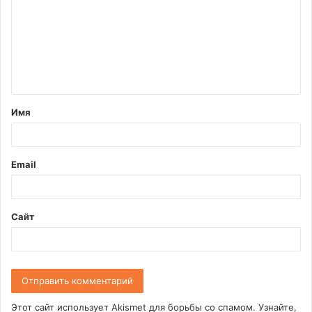
м
м
е
н
т
Имя
а
р
и
Email
й
*
Сайт
Этот сайт использует Akismet для борьбы со спамом.
Узнайте,