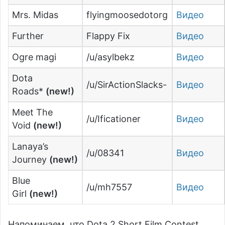
Mrs. Midas
flyingmoosedotorg
Видео
Further
Flappy Fix
Видео
Ogre magi
/u/asylbekz
Видео
Dota
/u/SirActionSlacks-
Видео
Roads*
(new!)
Meet The
/u/Ificationer
Видео
Void
(new!)
Lanaya’s
/u/08341
Видео
Journey
(new!)
Blue
/u/mh7557
Видео
Girl
(new!)
Напоминаем, что Dota 2 Short Film Contest