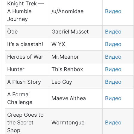
Knight Trek —
A Humble
/u/Anomidae
Видео
Journey
Öde
Gabriel Musset
Видео
It’s a disastah!
W YX
Видео
Heroes of War
Mr.Meanor
Видео
Hunter
This Renbox
Видео
A Plush Story
Leo Guy
Видео
A Formal
Maeve Althea
Видео
Challenge
Creep Goes to
the Secret
Wormtongue
Видео
Shop