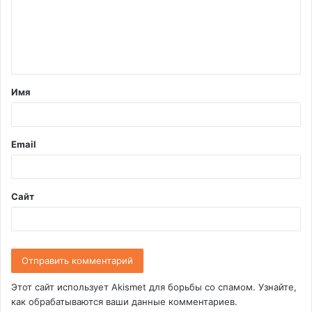
м
е
н
т
Имя
а
р
и
Email
й
*
Сайт
Этот сайт использует Akismet для борьбы со спамом.
Узнайте,
как обрабатываются ваши данные комментариев
.