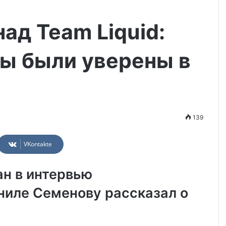
над Team Liquid:
ы были уверены в
139
VKontakte
ан
в интервью
ниле Семенову рассказал о