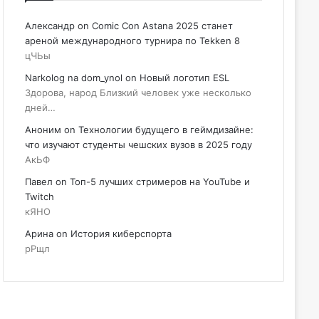
Александр
on
Comic Con Astana 2025 станет
ареной международного турнира по Tekken 8
цЧЬы
Narkolog na dom_ynol
on
Новый логотип ESL
Здорова, народ Близкий человек уже несколько
дней…
Аноним
on
Технологии будущего в геймдизайне:
что изучают студенты чешских вузов в 2025 году
АкЬФ
Павел
on
Топ-5 лучших стримеров на YouTube и
Twitch
кЯНО
Арина
on
История киберспорта
рРщл