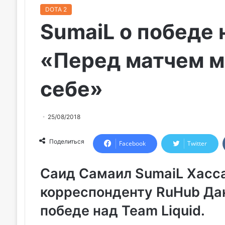
DOTA 2
SumaiL о победе 
«Перед матчем м
себе»
25/08/2018
Поделиться
Facebook
Twitter
Саид Самаил SumaiL Хасс
корреспонденту RuHub Да
победе над
Team Liquid.