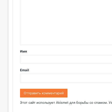
о
м
м
е
н
т
Имя
а
р
и
Email
й
*
Этот сайт использует Akismet для борьбы со спамом.
У