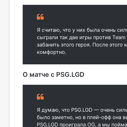
Я считаю, что у них была очень сил
сыграли так две игры против
Team 
забанить этого героя. После этого
комфортно.
О матче с PSG.LGD
Я думаю, что PSG.LGD — очень силь
было заметно, но в плей-офф она 
PSG.LGD проиграла OG, а мы пойм