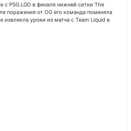
че с
PSG.LGD
в финале нижней сетки The
осле поражения от
OG
его команда поменяла
 извлекла уроки из матча с Team Liquid в